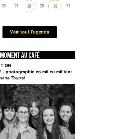
26
27
29
31
28
30
Voir tout l'agenda
 moment au café
ITION
é : photographie en milieu militant
mane Tourral