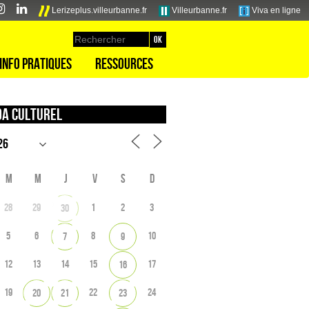
Lerizeplus.villeurbanne.fr
Villeurbanne.fr
Viva en ligne
Info pratiques
Ressources
a culturel
M
M
J
V
S
D
28
29
1
2
3
30
5
6
8
10
7
9
12
13
14
15
17
16
19
22
24
20
21
23