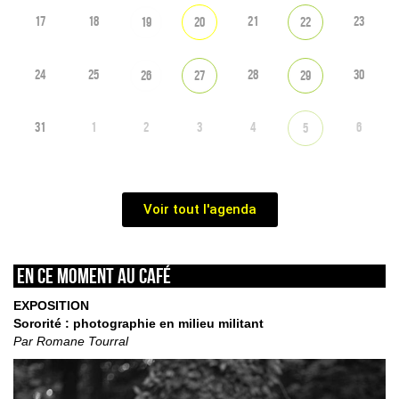
17
18
21
23
19
20
22
24
25
28
30
26
27
29
31
1
2
3
4
6
5
Voir tout l'agenda
En ce moment au café
EXPOSITION
Sororité : photographie en milieu militant
Par Romane Tourral