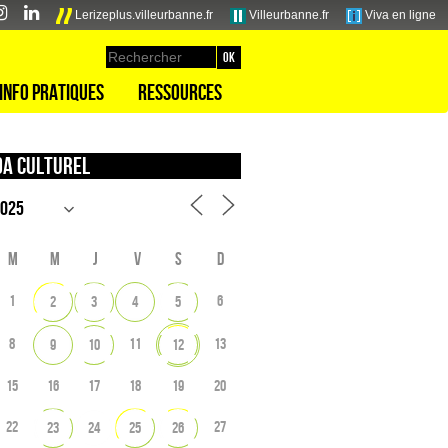
Lerizeplus.villeurbanne.fr
Villeurbanne.fr
Viva en ligne
Info pratiques
Ressources
a culturel
M
M
J
V
S
D
1
6
2
3
4
5
8
11
13
9
10
12
15
16
17
18
19
20
22
27
23
24
25
26