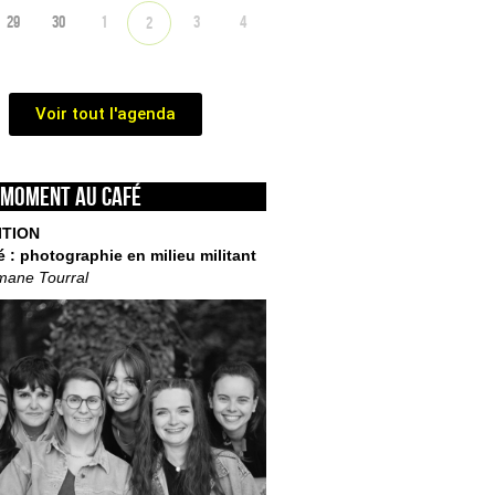
29
30
1
3
4
2
Voir tout l'agenda
 moment au café
ITION
é : photographie en milieu militant
mane Tourral