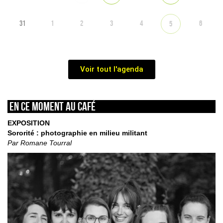
31
1
2
3
4
6
5
Voir tout l'agenda
En ce moment au café
EXPOSITION
Sororité : photographie en milieu militant
Par Romane Tourral