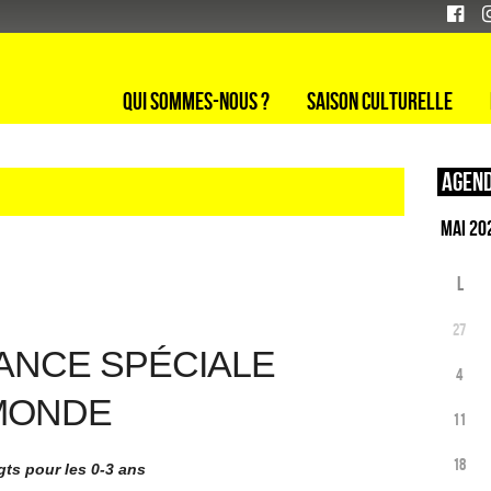
Qui sommes-nous ?
Saison culturelle
Agend
L
27
ANCE SPÉCIALE
4
MONDE
11
18
gts pour les 0-3 ans