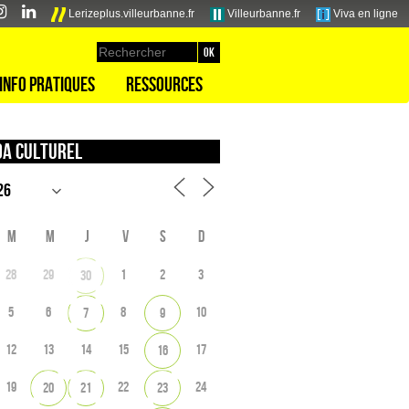
Lerizeplus.villeurbanne.fr
Villeurbanne.fr
Viva en ligne
Info pratiques
Ressources
a culturel
M
M
J
V
S
D
28
29
1
2
3
30
5
6
8
10
7
9
12
13
14
15
17
16
19
22
24
20
21
23