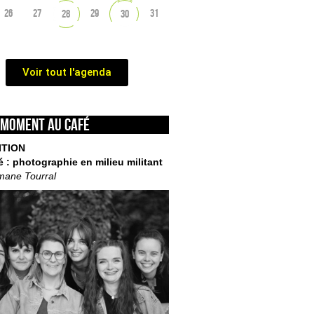
26
27
29
31
28
30
Voir tout l'agenda
 moment au café
ITION
é : photographie en milieu militant
mane Tourral