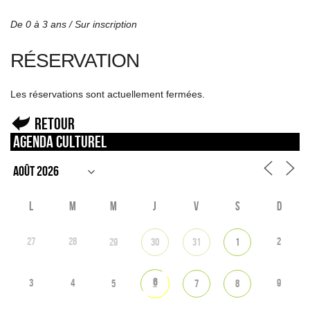
De 0 à 3 ans /
Sur inscription
RÉSERVATION
Les réservations sont actuellement fermées.
Retour
Agenda culturel
L
M
M
J
V
S
D
27
28
2
29
30
31
1
6
3
4
9
5
7
8