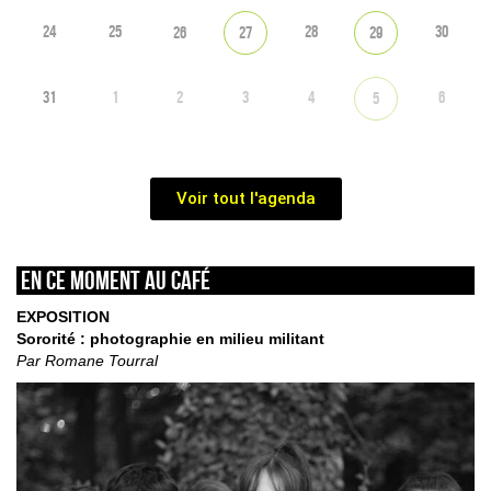
24
25
28
30
26
27
29
31
1
2
3
4
6
5
Voir tout l'agenda
En ce moment au café
EXPOSITION
Sororité : photographie en milieu militant
Par Romane Tourral