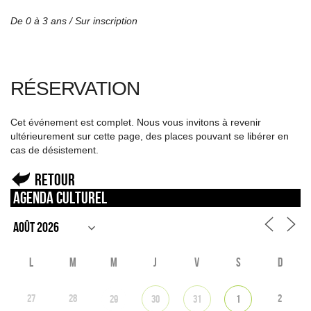
De 0 à 3 ans /
Sur inscription
RÉSERVATION
Cet événement est complet. Nous vous invitons à revenir
ultérieurement sur cette page, des places pouvant se libérer en
cas de désistement.
Retour
Agenda culturel
L
M
M
J
V
S
D
27
28
2
29
30
31
1