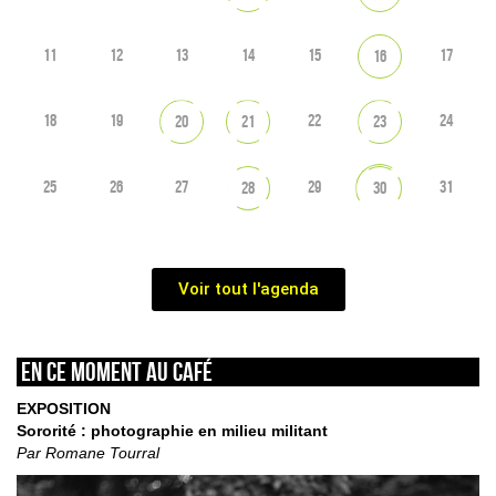
11
12
13
14
15
17
16
18
19
22
24
20
21
23
25
26
27
29
31
28
30
Voir tout l'agenda
En ce moment au café
EXPOSITION
Sororité : photographie en milieu militant
Par Romane Tourral