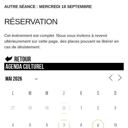
AUTRE SÉANCE : MERCREDI 18 SEPTEMBRE
RÉSERVATION
Cet événement est complet. Nous vous invitons à revenir
ultérieurement sur cette page, des places pouvant se libérer en
cas de désistement.
Retour
Agenda culturel
L
M
M
J
V
S
D
27
28
29
1
2
3
30
4
5
6
8
10
7
9