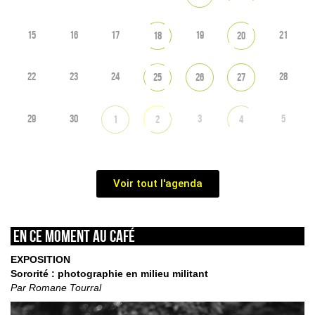
15
16
17
19
21
18
20
22
23
24
28
25
26
27
29
30
3
5
1
2
4
Voir tout l'agenda
En ce moment au café
EXPOSITION
Sororité : photographie en milieu militant
Par Romane Tourral