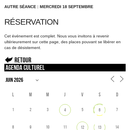
AUTRE SÉANCE : MERCREDI 18 SEPTEMBRE
RÉSERVATION
Cet événement est complet. Nous vous invitons à revenir
ultérieurement sur cette page, des places pouvant se libérer en
cas de désistement.
Retour
Agenda culturel
L
M
M
J
V
S
D
1
2
3
5
7
4
6
8
9
10
11
14
12
13