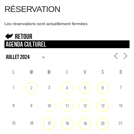
RÉSERVATION
Les réservations sont actuellement fermées.
Retour
Agenda culturel
L
M
M
J
V
S
D
1
3
7
2
4
5
6
8
9
14
10
11
12
13
15
16
21
17
18
19
20