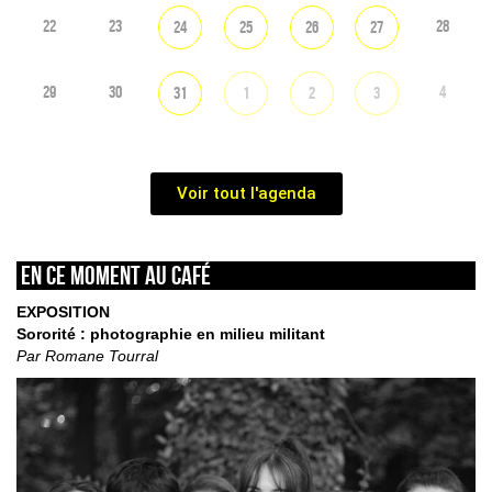
22
23
28
24
25
26
27
29
30
4
31
1
2
3
Voir tout l'agenda
En ce moment au café
EXPOSITION
Sororité : photographie en milieu militant
Par Romane Tourral