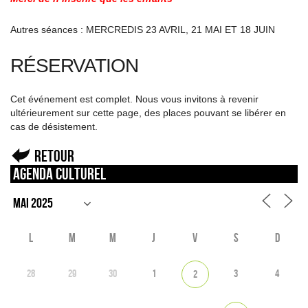
Autres séances : MERCREDIS 23 AVRIL, 21 MAI ET 18 JUIN
RÉSERVATION
Cet événement est complet. Nous vous invitons à revenir
ultérieurement sur cette page, des places pouvant se libérer en
cas de désistement.
Retour
Agenda culturel
L
M
M
J
V
S
D
28
29
30
1
3
4
2