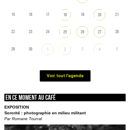
15
16
17
19
21
18
20
22
23
24
28
25
26
27
29
30
3
5
1
2
4
Voir tout l'agenda
En ce moment au café
EXPOSITION
Sororité : photographie en milieu militant
Par Romane Tourral