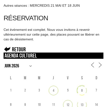
Autres séances : MERCREDIS 21 MAI ET 18 JUIN
RÉSERVATION
Cet événement est complet. Nous vous invitons à revenir
ultérieurement sur cette page, des places pouvant se libérer en
cas de désistement.
Retour
Agenda culturel
L
M
M
J
V
S
D
1
2
3
5
7
4
6
8
9
10
11
14
12
13