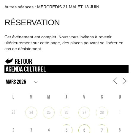
Autres séances : MERCREDIS 21 MAI ET 18 JUIN
RÉSERVATION
Cet événement est complet. Nous vous invitons à revenir
ultérieurement sur cette page, des places pouvant se libérer en
cas de désistement.
Retour
Agenda culturel
L
M
M
J
V
S
D
23
1
24
25
26
27
28
2
3
4
8
5
6
7