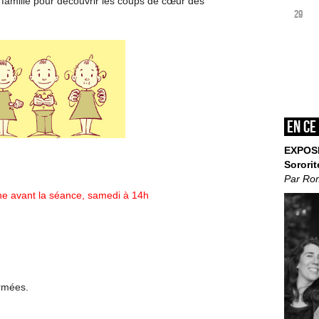
 famille pour découvrir les coups de cœur des
29
En ce
EXPOS
Sororit
Par Ro
ne avant la séance, samedi à 14h
ermées.