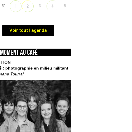
30
3
5
1
2
4
Voir tout l'agenda
 moment au café
ITION
é : photographie en milieu militant
mane Tourral