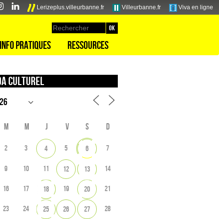
Lerizeplus.villeurbanne.fr
Villeurbanne.fr
Viva en ligne
Info pratiques
Ressources
a culturel
M
M
J
V
S
D
2
3
5
7
4
6
9
10
11
14
12
13
16
17
19
21
18
20
23
24
28
25
26
27