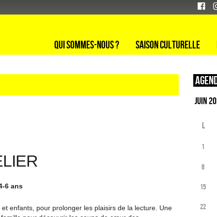
Qui sommes-nous ?
Saison culturelle
Agend
L
1
ELIER
8
 4-6 ans
15
22
 et enfants, pour prolonger les plaisirs de la lecture. Une