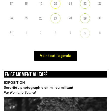
17
18
21
23
19
20
22
24
25
28
30
26
27
29
31
1
2
3
4
6
5
Voir tout l'agenda
En ce moment au café
EXPOSITION
Sororité : photographie en milieu militant
Par Romane Tourral