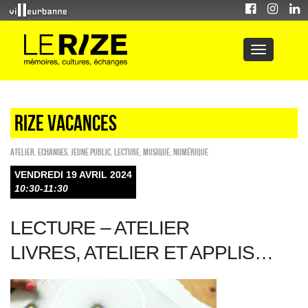
RIZE VACANCES
Atelier
,
ECHANGES
,
Jeune public
,
Lecture
,
Musique
,
Numérique
VENDREDI 19 AVRIL 2024
10:30-11:30
LECTURE – ATELIER
LIVRES, ATELIER ET APPLIS…