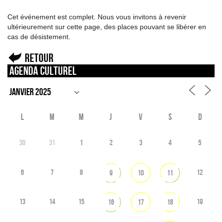
Cet événement est complet. Nous vous invitons à revenir
ultérieurement sur cette page, des places pouvant se libérer en
cas de désistement.
Retour
Agenda culturel
L
M
M
J
V
S
D
30
31
1
2
3
4
5
6
7
8
12
9
10
11
13
14
15
19
16
17
18