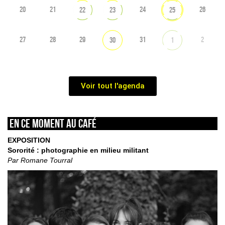
20
21
24
26
22
23
25
27
28
29
31
2
30
1
Voir tout l'agenda
En ce moment au café
EXPOSITION
Sororité : photographie en milieu militant
Par Romane Tourral