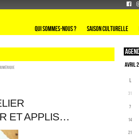
Qui sommes-nous ?
Saison culturelle
Agend
Numérique
L
31
ELIER
7
ER ET APPLIS…
14
21