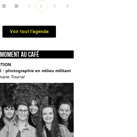
29
30
1
3
4
2
Voir tout l'agenda
 moment au café
ITION
é : photographie en milieu militant
mane Tourral