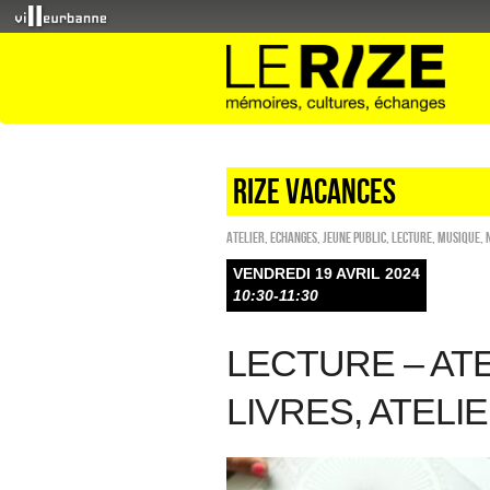
RIZE VACANCES
Atelier
,
ECHANGES
,
Jeune public
,
Lecture
,
Musique
,
VENDREDI 19 AVRIL 2024
10:30-11:30
LECTURE – AT
LIVRES, ATELI