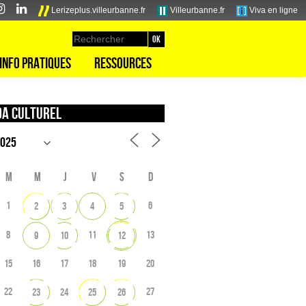
Lerizeplus.villeurbanne.fr
Villeurbanne.fr
Viva en ligne
Info pratiques
Ressources
a culturel
M
M
J
V
S
D
1
6
2
3
4
5
8
11
13
9
10
12
15
16
17
18
19
20
22
27
23
24
25
26