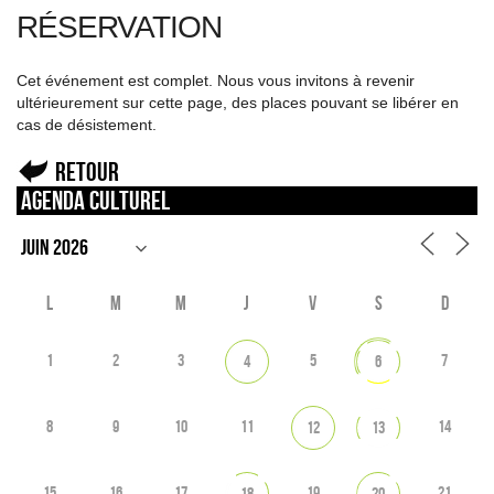
RÉSERVATION
Cet événement est complet. Nous vous invitons à revenir
ultérieurement sur cette page, des places pouvant se libérer en
cas de désistement.
Retour
Agenda culturel
L
M
M
J
V
S
D
1
2
3
5
7
4
6
8
9
10
11
14
12
13
15
16
17
19
21
18
20