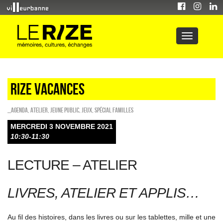
RIZE VACANCES
_Agenda
,
Atelier
,
Jeune public
,
Jeux
,
Spécial familles
MERCREDI 3 NOVEMBRE 2021
10:30-11:30
LECTURE – ATELIER
LIVRES, ATELIER ET APPLIS…
Au fil des histoires, dans les livres ou sur les tablettes, mille et une