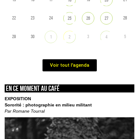
22
23
24
28
25
26
27
29
30
3
5
1
2
4
Voir tout l'agenda
En ce moment au café
EXPOSITION
Sororité : photographie en milieu militant
Par Romane Tourral