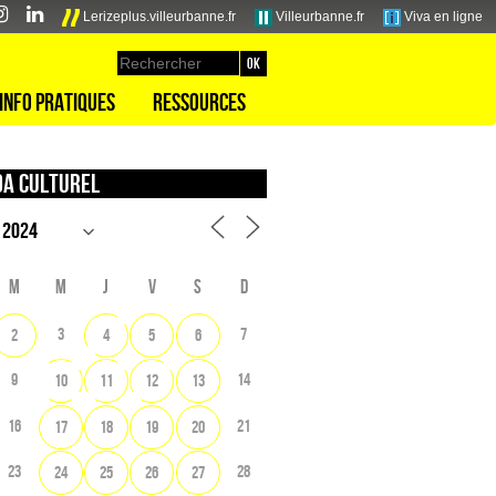
Lerizeplus.villeurbanne.fr
Villeurbanne.fr
Viva en ligne
Info pratiques
Ressources
a culturel
M
M
J
V
S
D
3
7
2
4
5
6
9
14
10
11
12
13
16
21
17
18
19
20
23
28
24
25
26
27