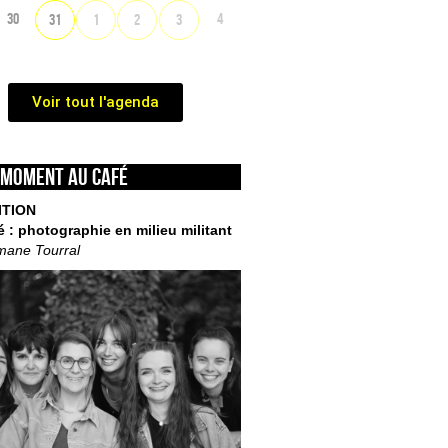
30
4
31
1
2
3
Voir tout l'agenda
 moment au café
ITION
é : photographie en milieu militant
mane Tourral