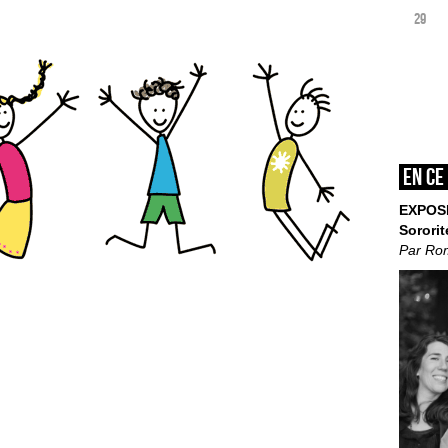
29
En ce
EXPOS
Sororit
Par Ro