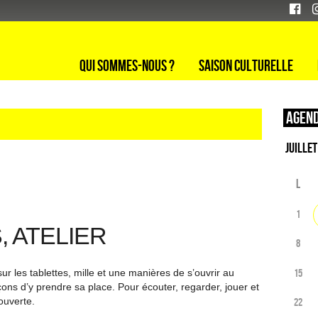
Qui sommes-nous ?
Saison culturelle
Agend
L
1
, ATELIER
8
15
 sur les tablettes, mille et une manières de s’ouvrir au
çons d’y prendre sa place. Pour écouter, regarder, jouer et
ouverte.
22