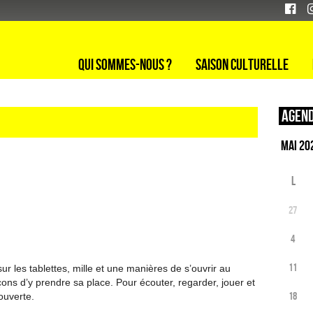
Qui sommes-nous ?
Saison culturelle
Agend
L
27
4
11
 sur les tablettes, mille et une manières de s’ouvrir au
çons d’y prendre sa place. Pour écouter, regarder, jouer et
18
ouverte.