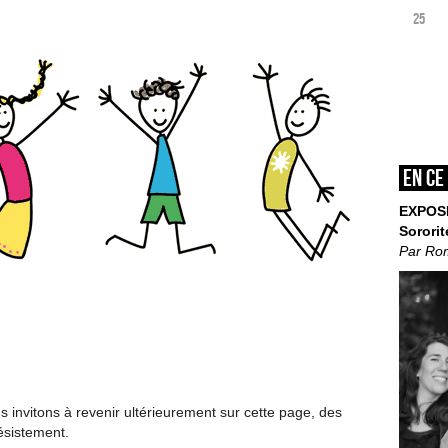
25
En ce
EXPOS
Sororit
Par Ro
invitons à revenir ultérieurement sur cette page, des
ésistement.