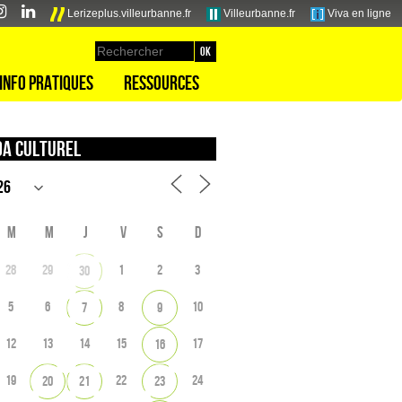
Lerizeplus.villeurbanne.fr
Villeurbanne.fr
Viva en ligne
Info pratiques
Ressources
a culturel
M
M
J
V
S
D
28
29
1
2
3
30
5
6
8
10
7
9
12
13
14
15
17
16
19
22
24
20
21
23