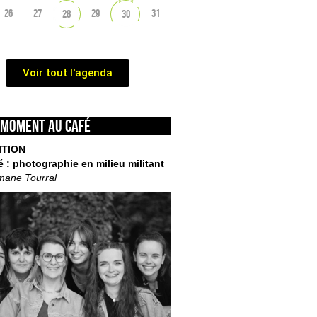
26
27
29
31
28
30
Voir tout l'agenda
 moment au café
ITION
é : photographie en milieu militant
mane Tourral