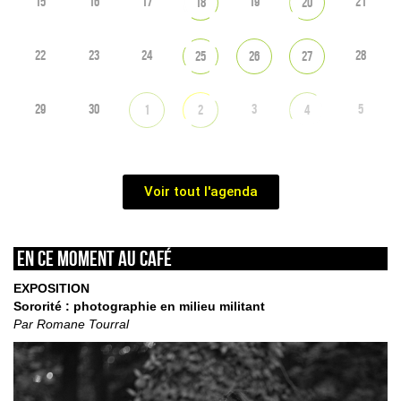
15
16
17
19
21
18
20
22
23
24
28
25
26
27
29
30
3
5
1
2
4
Voir tout l'agenda
En ce moment au café
EXPOSITION
Sororité : photographie en milieu militant
Par Romane Tourral