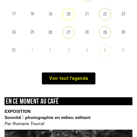
17
18
21
23
19
20
22
24
25
28
30
26
27
29
31
1
2
3
4
6
5
Voir tout l'agenda
En ce moment au café
EXPOSITION
Sororité : photographie en milieu militant
Par Romane Tourral