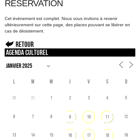
RÉSERVATION
Cet événement est complet. Nous vous invitons à revenir
ultérieurement sur cette page, des places pouvant se libérer en
cas de désistement.
Retour
Agenda culturel
L
M
M
J
V
S
D
30
31
1
2
3
4
5
6
7
8
12
9
10
11
13
14
15
19
16
17
18