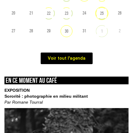
20
21
24
26
22
23
25
27
28
29
31
2
30
1
Voir tout l'agenda
En ce moment au café
EXPOSITION
Sororité : photographie en milieu militant
Par Romane Tourral