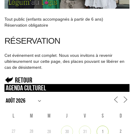
Tout public (enfants accompagnés à partir de 6 ans)
Réservation obligatoire
RÉSERVATION
Cet événement est complet. Nous vous invitons à revenir
ultérieurement sur cette page, des places pouvant se libérer en
cas de désistement.
Retour
Agenda culturel
L
M
M
J
V
S
D
27
28
2
29
30
31
1