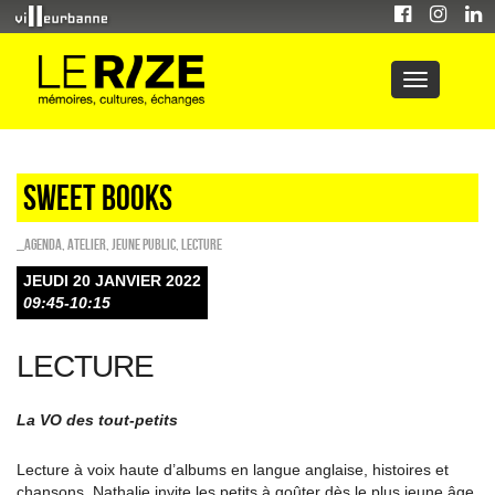
Sweet Books
_Agenda
,
Atelier
,
Jeune public
,
Lecture
JEUDI 20 JANVIER 2022
09:45-10:15
LECTURE
La VO des tout-petits
Lecture à voix haute d’albums en langue anglaise, histoires et
chansons, Nathalie invite les petits à goûter dès le plus jeune âge