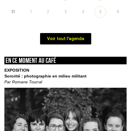
31
1
2
3
4
6
5
Voir tout l'agenda
En ce moment au café
EXPOSITION
Sororité : photographie en milieu militant
Par Romane Tourral