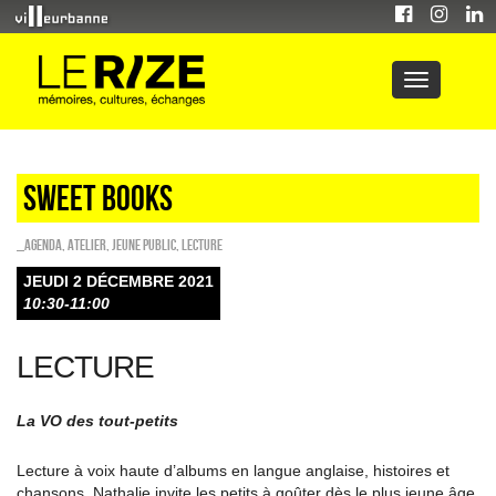
Sweet Books
_Agenda
,
Atelier
,
Jeune public
,
Lecture
JEUDI 2 DÉCEMBRE 2021
10:30-11:00
LECTURE
La VO des tout-petits
Lecture à voix haute d’albums en langue anglaise, histoires et
chansons, Nathalie invite les petits à goûter dès le plus jeune âge