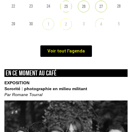
22
23
24
28
25
26
27
29
30
3
5
1
2
4
Voir tout l'agenda
En ce moment au café
EXPOSITION
Sororité : photographie en milieu militant
Par Romane Tourral