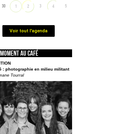
30
3
5
1
2
4
Voir tout l'agenda
 moment au café
ITION
é : photographie en milieu militant
mane Tourral