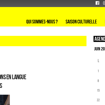
Qui sommes-nous ?
Saison culturelle
Agend
L
1
ons en langue
8
s
15
22