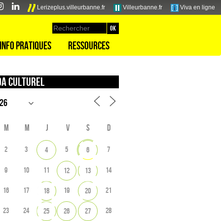
Lerizeplus.villeurbanne.fr
Villeurbanne.fr
Viva en ligne
Info pratiques
Ressources
a culturel
M
M
J
V
S
D
2
3
5
7
4
6
9
10
11
14
12
13
16
17
19
21
18
20
23
24
28
25
26
27