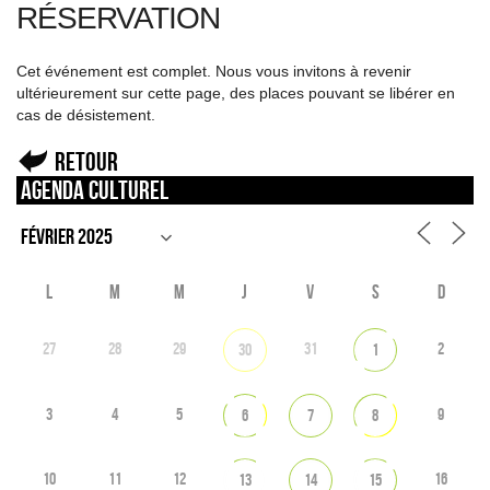
RÉSERVATION
Cet événement est complet. Nous vous invitons à revenir
ultérieurement sur cette page, des places pouvant se libérer en
cas de désistement.
Retour
Agenda culturel
L
M
M
J
V
S
D
27
28
29
31
2
30
1
3
4
5
9
6
7
8
10
11
12
16
13
14
15