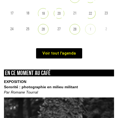
17
18
21
23
19
20
22
24
25
27
2
26
28
1
Voir tout l'agenda
En ce moment au café
EXPOSITION
Sororité : photographie en milieu militant
Par Romane Tourral