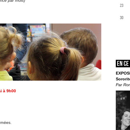
éance par mois)
23
30
En ce
EXPOS
Sororit
Par Ro
i à 9h00
ermées.