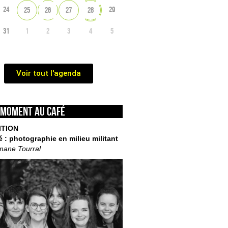
24
29
25
26
27
28
31
1
2
3
4
5
Voir tout l'agenda
 moment au café
ITION
é : photographie en milieu militant
mane Tourral