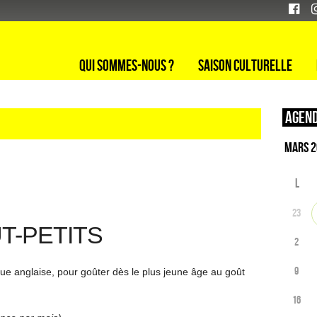
Qui sommes-nous ?
Saison culturelle
Agend
L
23
T-PETITS
2
9
ue anglaise, pour goûter dès le plus jeune âge au goût
16