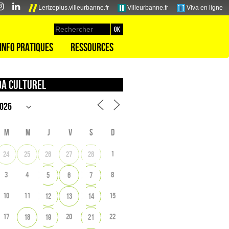
Lerizeplus.villeurbanne.fr
Villeurbanne.fr
Viva en ligne
Info pratiques
Ressources
a culturel
M
M
J
V
S
D
1
24
25
26
27
28
3
4
8
5
6
7
10
11
15
12
13
14
17
20
22
18
19
21