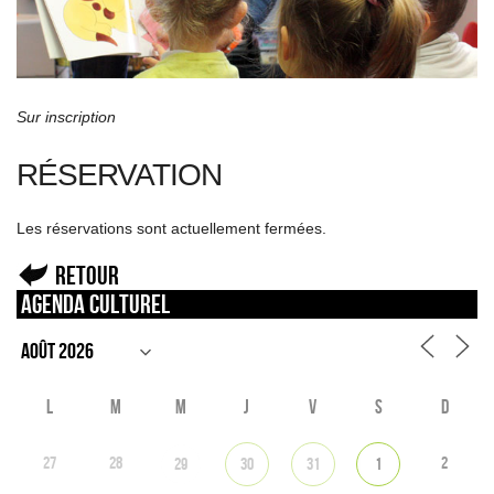
Sur inscription
RÉSERVATION
Les réservations sont actuellement fermées.
Retour
Agenda culturel
L
M
M
J
V
S
D
27
28
2
29
30
31
1