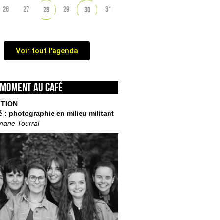
26
27
29
31
28
30
Voir tout l'agenda
 moment au café
ITION
é : photographie en milieu militant
mane Tourral