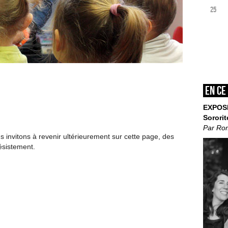
25
En ce
EXPOS
Sororit
Par Ro
invitons à revenir ultérieurement sur cette page, des
ésistement.