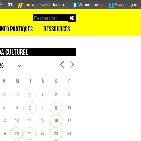
Lerizeplus.villeurbanne.fr
Villeurbanne.fr
Viva en ligne
Info pratiques
Ressources
a culturel
M
M
J
V
S
D
28
29
1
2
3
30
5
6
8
10
7
9
12
13
14
15
17
16
19
22
24
20
21
23