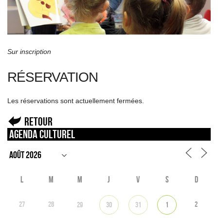
Sur inscription
RÉSERVATION
Les réservations sont actuellement fermées.
Retour
Agenda culturel
L
M
M
J
V
S
D
27
28
2
29
30
31
1