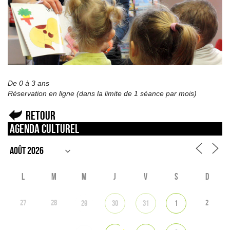
De 0 à 3 ans
Réservation en ligne (dans la limite de 1 séance par mois)
Retour
Agenda culturel
L
M
M
J
V
S
D
27
28
2
29
30
31
1