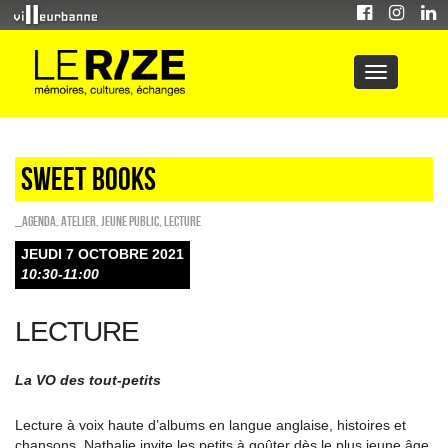
Sweet Books
_Agenda
,
Atelier
,
Jeune public
,
Lecture
JEUDI 7 OCTOBRE 2021
10:30-11:00
LECTURE
La VO des tout-petits
Lecture à voix haute d’albums en langue anglaise, histoires et
chansons, Nathalie invite les petits à goûter dès le plus jeune âge