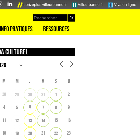
Lerizeplus.villeurbanne.fr
Villeurbanne.fr
Viva en ligne
Info pratiques
Ressources
a culturel
M
M
J
V
S
D
28
2
29
30
31
1
6
4
9
5
7
8
11
15
16
12
13
14
18
21
23
19
20
22