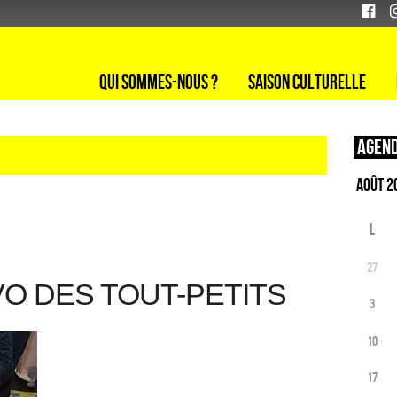
Qui sommes-nous ?
Saison culturelle
Agend
L
27
VO DES TOUT-PETITS
3
10
17