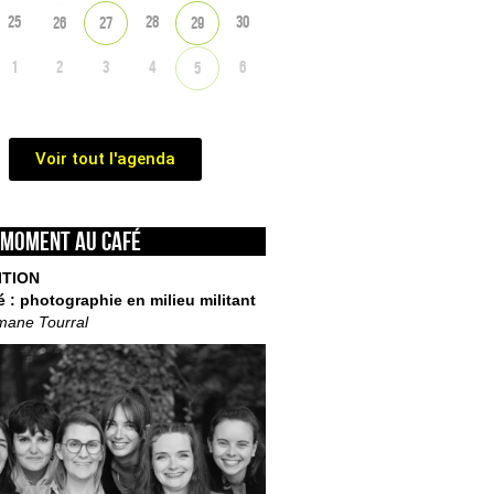
25
28
30
26
27
29
1
2
3
4
6
5
Voir tout l'agenda
 moment au café
ITION
é : photographie en milieu militant
mane Tourral