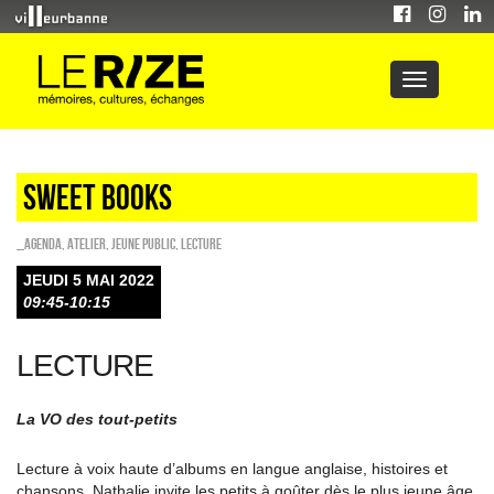
Sweet Books
_Agenda
,
Atelier
,
Jeune public
,
Lecture
JEUDI 5 MAI 2022
09:45-10:15
LECTURE
La VO des tout-petits
Lecture à voix haute d’albums en langue anglaise, histoires et
chansons, Nathalie invite les petits à goûter dès le plus jeune âge