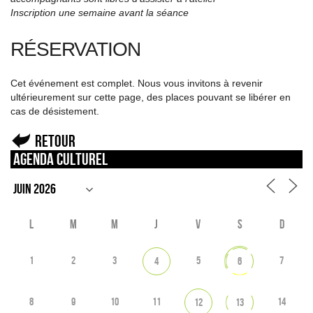
Inscription une semaine avant la séance
RÉSERVATION
Cet événement est complet. Nous vous invitons à revenir
ultérieurement sur cette page, des places pouvant se libérer en
cas de désistement.
Retour
Agenda culturel
L
M
M
J
V
S
D
1
2
3
5
7
4
6
8
9
10
11
14
12
13