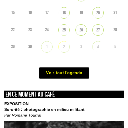
15
16
17
19
21
18
20
22
23
24
28
25
26
27
29
30
3
5
1
2
4
Voir tout l'agenda
En ce moment au café
EXPOSITION
Sororité : photographie en milieu militant
Par Romane Tourral