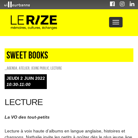
Sweet Books
_Agenda
,
Atelier
,
Jeune public
,
Lecture
JEUDI 2 JUIN 2022
10:30-11:00
LECTURE
La VO des tout-petits
Lecture à voix haute d’albums en langue anglaise, histoires et
chansons, Nathalie invite les petits à goûter dès le plus jeune âge