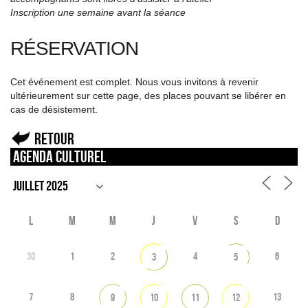
Inscription une semaine avant la séance
RÉSERVATION
Cet événement est complet. Nous vous invitons à revenir
ultérieurement sur cette page, des places pouvant se libérer en
cas de désistement.
Retour
Agenda culturel
L
M
M
J
V
S
D
30
1
2
4
6
3
5
7
8
13
9
10
11
12