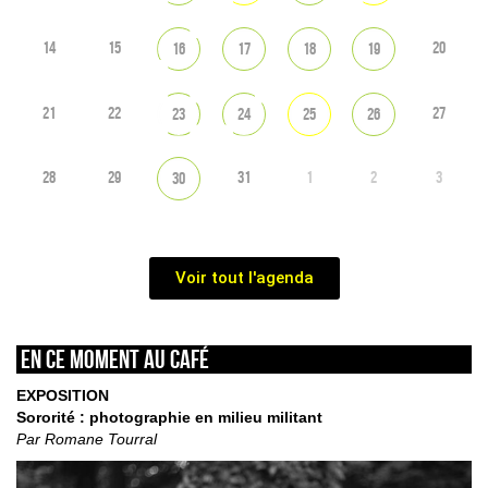
14
15
20
16
17
18
19
21
22
27
23
24
25
26
28
29
31
1
2
3
30
Voir tout l'agenda
En ce moment au café
EXPOSITION
Sororité : photographie en milieu militant
Par Romane Tourral