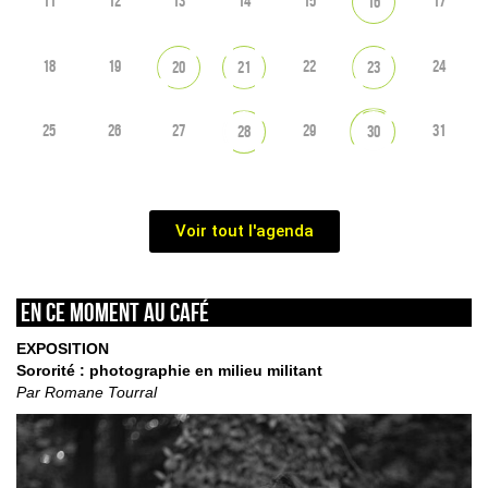
11
12
13
14
15
17
16
18
19
22
24
20
21
23
25
26
27
29
31
28
30
Voir tout l'agenda
En ce moment au café
EXPOSITION
Sororité : photographie en milieu militant
Par Romane Tourral