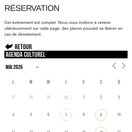
RÉSERVATION
Cet événement est complet. Nous vous invitons à revenir
ultérieurement sur cette page, des places pouvant se libérer en
cas de désistement.
Retour
Agenda culturel
L
M
M
J
V
S
D
27
28
29
1
2
3
30
4
5
6
8
10
7
9