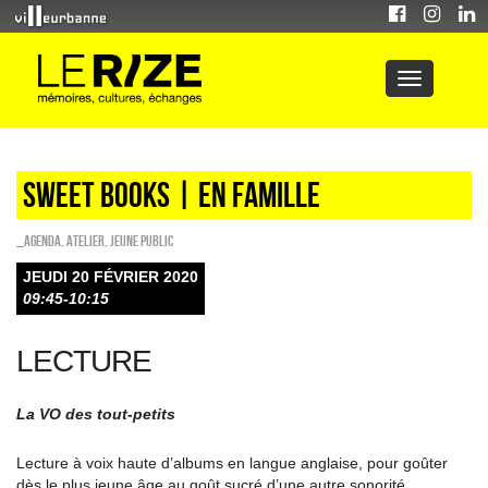
Sweet Books | en famille
_Agenda
,
Atelier
,
Jeune public
JEUDI 20 FÉVRIER 2020
09:45-10:15
LECTURE
La VO des tout-petits
Lecture à voix haute d’albums en langue anglaise, pour goûter
dès le plus jeune âge au goût sucré d’une autre sonorité.