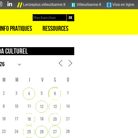
Lerizeplus.villeurbanne.fr
Villeurbanne.fr
Viva en ligne
Info pratiques
Ressources
a culturel
M
M
J
V
S
D
2
3
5
7
4
6
9
10
11
14
12
13
16
17
19
21
18
20
23
24
28
25
26
27