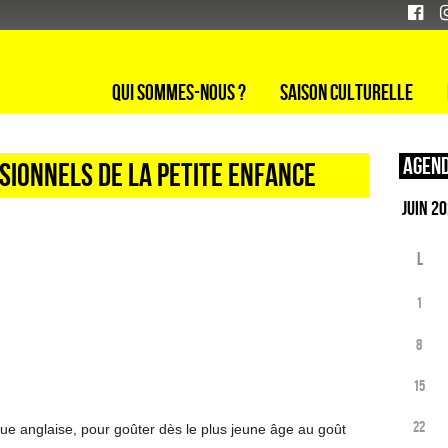
Qui sommes-nous ?
Saison culturelle
Agend
sionnels de la petite enfance
L
1
8
15
22
ue anglaise, pour goûter dès le plus jeune âge au goût