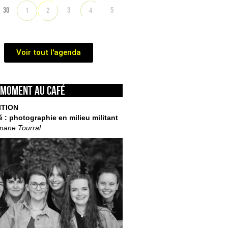
30
3
5
1
2
4
Voir tout l'agenda
 moment au café
ITION
é : photographie en milieu militant
mane Tourral