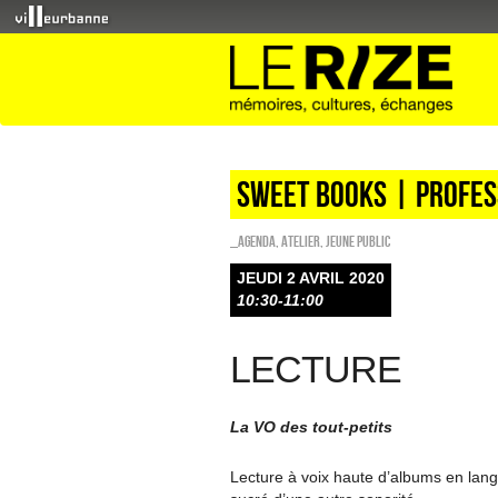
Sweet Books | profes
_Agenda
,
Atelier
,
Jeune public
JEUDI 2 AVRIL 2020
10:30-11:00
LECTURE
La VO des tout-petits
Lecture à voix haute d’albums en lang