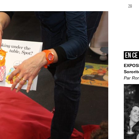
29
En ce
EXPOS
Sororit
Par Ro