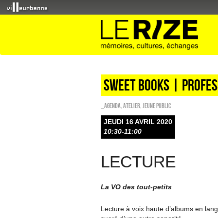
Sweet Books | profes
_Agenda
,
Atelier
,
Jeune public
JEUDI 16 AVRIL 2020
10:30-11:00
LECTURE
La VO des tout-petits
Lecture à voix haute d’albums en lang