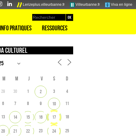
Lerizeplus.villeurbanne.fr
Villeurbanne.fr
Viva en ligne
Info pratiques
Ressources
a culturel
M
M
J
V
S
D
29
30
1
3
4
2
6
7
8
9
11
10
13
18
14
15
16
17
23
25
20
21
22
24