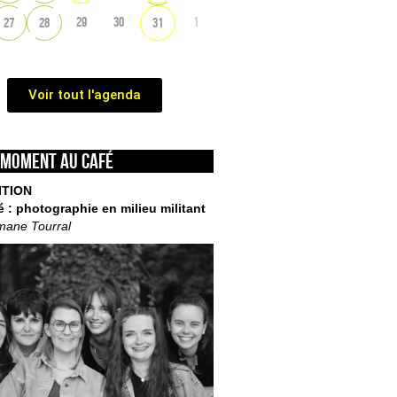
29
30
1
27
28
31
Voir tout l'agenda
 moment au café
ITION
é : photographie en milieu militant
mane Tourral