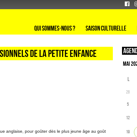
Qui sommes-nous ?
Saison culturelle
Agend
sionnels de la petite enfance
L
28
5
12
ue anglaise, pour goûter dès le plus jeune âge au goût
19