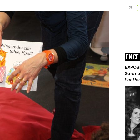
26
En ce
EXPOS
Sororit
Par Ro