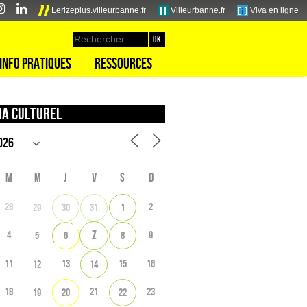
Lerizeplus.villeurbanne.fr
Villeurbanne.fr
Viva en ligne
Info pratiques
Ressources
a culturel
M
M
J
V
S
D
28
2
29
30
31
1
7
4
9
5
6
8
11
13
15
16
12
14
18
21
23
19
20
22