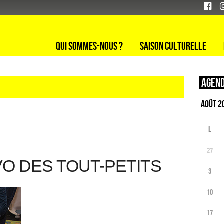
Qui sommes-nous ?
Saison culturelle
Agend
L
27
VO DES TOUT-PETITS
3
10
17