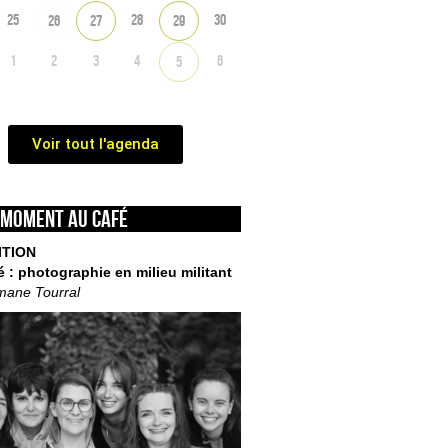
25
28
30
26
27
29
1
2
3
4
6
5
Voir tout l'agenda
 moment au café
ITION
é : photographie en milieu militant
mane Tourral