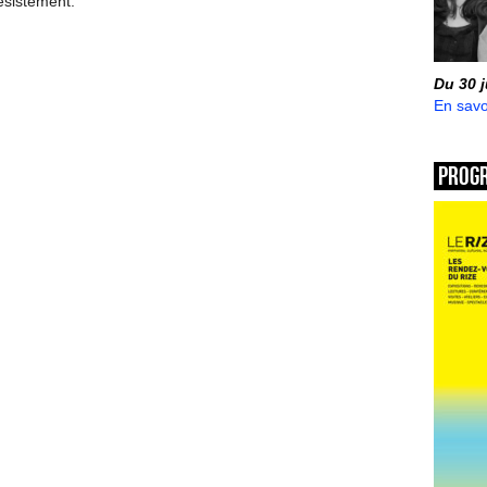
ésistement.
Du 30 
En savo
Prog