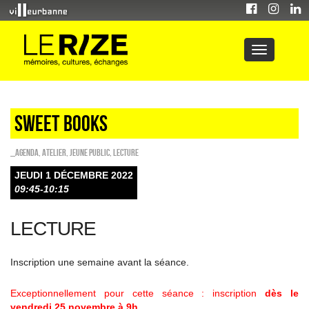
Sweet Books
_Agenda
,
Atelier
,
Jeune public
,
Lecture
JEUDI 1 DÉCEMBRE 2022
09:45-10:15
LECTURE
Inscription une semaine avant la séance.
Exceptionnellement pour cette séance : inscription
dès le
vendredi 25 novembre à 9h.