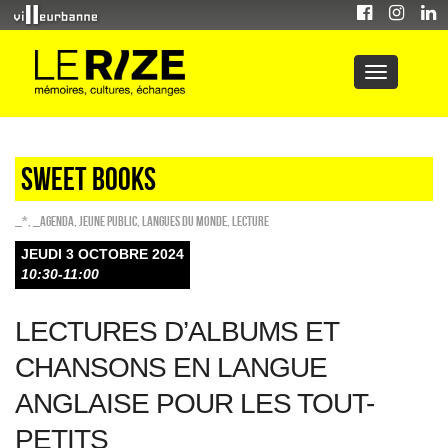
sweet books
_*
,
_Agenda
,
Jeune public
,
Langues du monde
,
Lecture
JEUDI 3 OCTOBRE 2024
10:30-11:00
LECTURES D’ALBUMS ET
CHANSONS EN LANGUE
ANGLAISE POUR LES TOUT-
PETITS