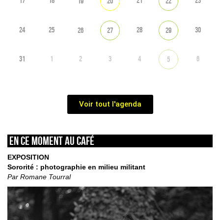
17
18
21
23
19
20
22
24
25
28
30
26
27
29
31
1
2
3
4
6
5
Voir tout l'agenda
En ce moment au café
EXPOSITION
Sororité : photographie en milieu militant
Par Romane Tourral