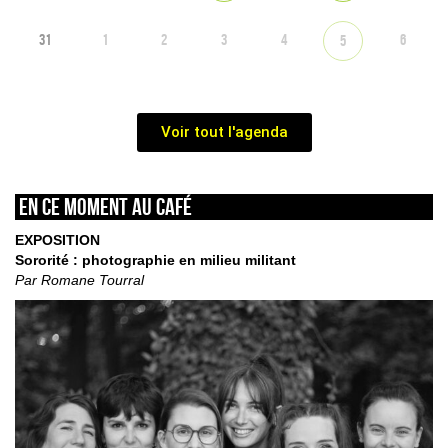
31
1
2
3
4
6
5
Voir tout l'agenda
En ce moment au café
EXPOSITION
Sororité : photographie en milieu militant
Par Romane Tourral