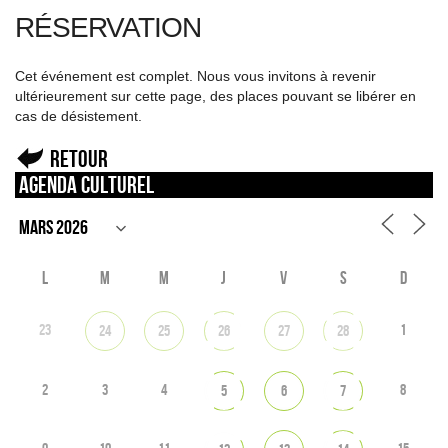
RÉSERVATION
Cet événement est complet. Nous vous invitons à revenir
ultérieurement sur cette page, des places pouvant se libérer en
cas de désistement.
Retour
Agenda culturel
L
M
M
J
V
S
D
23
1
24
25
26
27
28
2
3
4
8
5
6
7