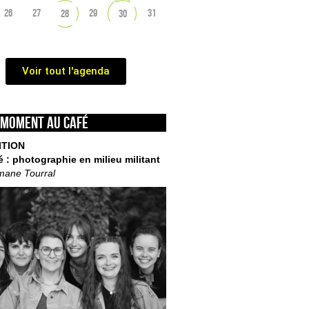
26
27
29
31
28
30
Voir tout l'agenda
 moment au café
ITION
é : photographie en milieu militant
mane Tourral