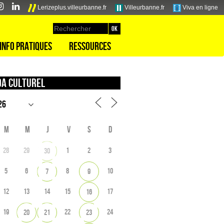
Lerizeplus.villeurbanne.fr
Villeurbanne.fr
Viva en ligne
Info pratiques
Ressources
a culturel
M
M
J
V
S
D
28
29
1
2
3
30
5
6
8
10
7
9
12
13
14
15
17
16
19
22
24
20
21
23