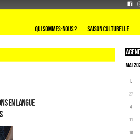
Qui sommes-nous ?
Saison culturelle
Agend
L
27
ons en langue
4
s
11
18