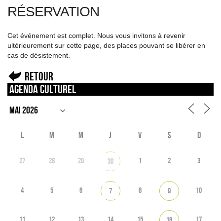
RÉSERVATION
Cet événement est complet. Nous vous invitons à revenir
ultérieurement sur cette page, des places pouvant se libérer en
cas de désistement.
Retour
Agenda culturel
L
M
M
J
V
S
D
27
28
29
1
2
3
30
4
5
6
8
10
7
9
11
12
13
14
15
17
16