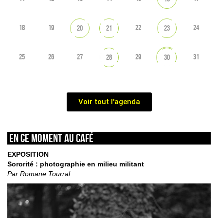
18
19
22
24
20
21
23
25
26
27
29
31
28
30
Voir tout l'agenda
En ce moment au café
EXPOSITION
Sororité : photographie en milieu militant
Par Romane Tourral